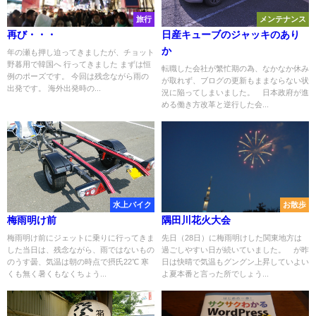
旅行
メンテナンス
再び・・・
日産キューブのジャッキのあり
か
年の瀬も押し迫ってきましたが、チョット
野暮用で韓国へ 行ってきました まずは恒
転職した会社が繁忙期の為、なかなか休み
例のポーズです。 今回は残念ながら雨の
が取れず、ブログの更新もままならない状
出発です。 海外出発時の...
況に陥ってしまいました。 日本政府が進
める働き方改革と逆行した会...
水上バイク
お散歩
梅雨明け前
隅田川花火大会
梅雨明け前にジェットに乗りに行ってきま
先日（28日）に梅雨明けした関東地方は
した当日は、残念ながら、雨ではないもの
過ごしやすい日が続いていました。 が昨
のうす曇、気温は朝の時点で摂氏22℃ 寒
日は快晴で気温もグングン上昇していよい
くも無く暑くもなくちょう...
よ夏本番と言った所でしょう...