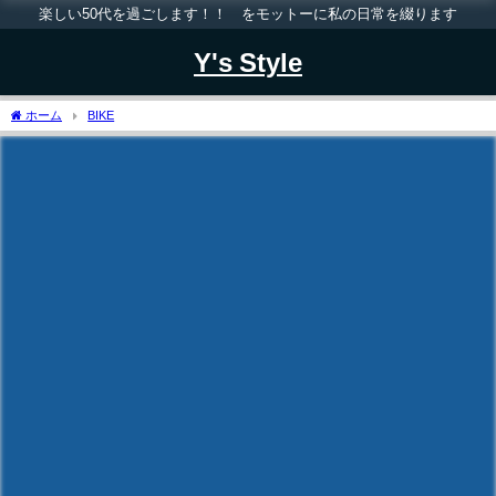
楽しい50代を過ごします！！ をモットーに私の日常を綴ります
Y's Style
ホーム
BIKE