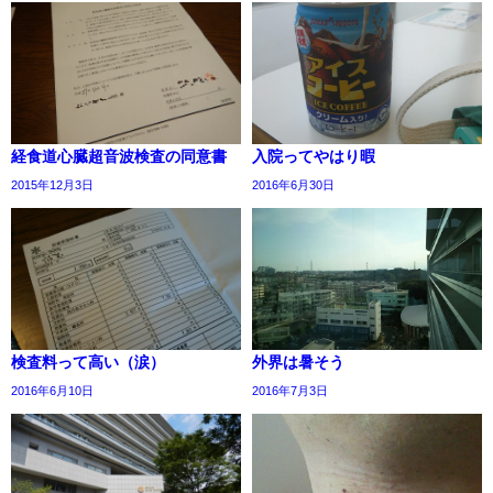
経食道心臓超音波検査の同意書
入院ってやはり暇
2015年12月3日
2016年6月30日
検査料って高い（涙）
外界は暑そう
2016年6月10日
2016年7月3日