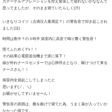
カテーテルアブレーションを控え緊張して寝れないかななんて
思ってましたが、そのまま寝ていたらしく(汗)
いきなりコイツ（点滴注入量測定？）の警告音で叩き起こされ
ました(泣)
時間は夜中？の３時半 病室内に高音で鳴り響く警告音！
慌てふためくY's！！
その結果心電図送信機まで床に落下！
線が外れナースセンターでは心肺停止となり、駆けつけて来る
ナースさん！！
病室内全員起こしてしまったと
思います(／。＼)
お騒がせしてすいませーん！
警告音の原因は、腕を曲げて寝てた為、うまく薬が入っていか
なかった様です。