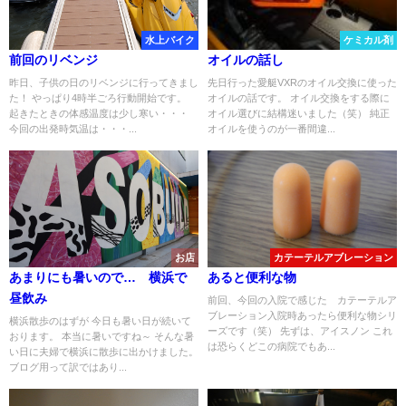
水上バイク
ケミカル剤
前回のリベンジ
オイルの話し
昨日、子供の日のリベンジに行ってきまし
先日行った愛艇VXRのオイル交換に使った
た！ やっぱり4時半ごろ行動開始です。
オイルの話です。 オイル交換をする際に
起きたときの体感温度は少し寒い・・・
オイル選びに結構迷いました（笑） 純正
今回の出発時気温は・・・...
オイルを使うのが一番間違...
お店
カテーテルアブレーション
あまりにも暑いので… 横浜で
あると便利な物
昼飲み
前回、今回の入院で感じた カテーテルア
ブレーション入院時あったら便利な物シリ
横浜散歩のはずが 今日も暑い日が続いて
ーズです（笑） 先ずは、アイスノン これ
おります。 本当に暑いですね～ そんな暑
は恐らくどこの病院でもあ...
い日に夫婦で横浜に散歩に出かけました。
ブログ用って訳ではあり...