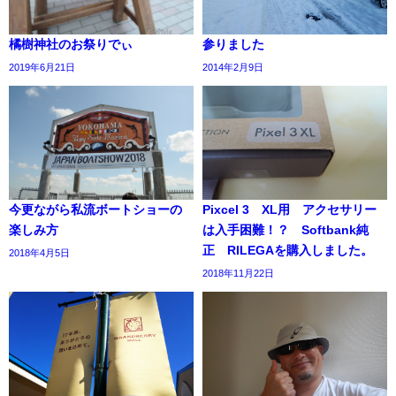
橘樹神社のお祭りでぃ
参りました
2019年6月21日
2014年2月9日
今更ながら私流ボートショーの
Pixcel 3 XL用 アクセサリー
楽しみ方
は入手困難！？ Softbank純
正 RILEGAを購入しました。
2018年4月5日
2018年11月22日