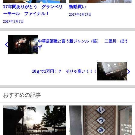
17年間ありがとう グランベリ
衝動買い
ーモール ファイナル！
2017年6月27日
2017年2月7日
中華居酒屋と言う新ジャンル（笑） 二俣川 ぼう
ず
18ｇで1万円！？ そりゃ高い！！！
おすすめの記事