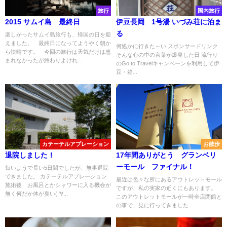
旅行
国内旅行
2015 サムイ島 最終日
伊豆長岡 1号湯 いづみ荘に泊ま
る
楽しかったサムイ島旅行も、帰国の日を迎
えました。 最終日になってようやく朝か
何処かに行きた～い スポンサードリンク
ら快晴です。 今回の旅行は天気だけは恵
そんな心の中の言葉が爆発した日 流行り
まれなかったが終わりよけれ...
のGo to Travelキャンペーンを利用して伊
豆・箱...
カテーテルアブレーション
お散歩
退院しました！
17年間ありがとう グランベリ
ーモール ファイナル！
短いようで長い5日間でしたが、無事退院
できました。 カテーテルアブレーション
最近は色々な所にあるアウトレットモール
施術後 お風呂とかシャワーに入る機会が
ですが、私の実家の近くにもあります。
無く何だか体が臭い(;'∀...
このアウトレットモールが一時全店閉館と
の事で、見に行ってきました...