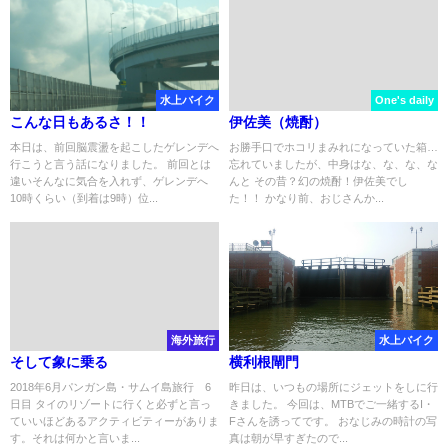
水上バイク
One's daily
こんな日もあるさ！！
伊佐美（焼酎）
本日は、前回脳震盪を起こしたゲレンデへ
お勝手口でホコリまみれになっていた箱…
行こうと言う話になりました。 前回とは
忘れていましたが、中身はな、な、な、な
違いそんなに気合を入れず、ゲレンデへ
んと その昔？幻の焼酎！伊佐美でし
10時くらい（到着は9時）位...
た！！ かなり前、おじさんか...
海外旅行
水上バイク
そして象に乗る
横利根閘門
2018年6月パンガン島・サムイ島旅行 6
昨日は、いつもの場所にジェットをしに行
日目 タイのリゾートに行くと必ずと言っ
きました。 今回は、MTBでご一緒するI・
ていいほどあるアクティビティーがありま
Fさんを誘ってです。 おなじみの時計の写
す。それは何かと言いま...
真は朝が早すぎたので...