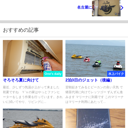
名古屋に
おすすめの記事
One's daily
水上バイク
そろそろ夏に向けて
2泊3日のジェット（後編）
最近、少しずつ気温が上がって来ました
翌朝起きてみるとピーカンの良い天気 で
初夏ですね Ｙ’ｓの家はやっとファンヒ
猪苗代湖に向けてレッツゴー ずんずん進
ーターをしまう作業を行っています。きれ
みます マリーナに到着です このマリーナ
いに拭いてやり、リビングに...
はマリーナ利用にあたって...