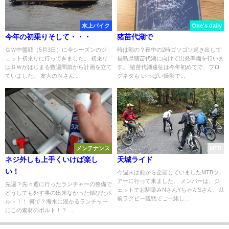
水上バイク
One's daily
今年の初乗りそして・・・
猪苗代湖で
ＧＷ中盤戦（5月3日）に今シーズンのジ
時は朝の？夜中の2時ゴソゴソ起き出して
ェット初乗りに行ってきました。 初乗り
福島県猪苗代湖に向けて出発準備を行いま
はＧＷがはじまる数週間前から計画を立て
す。 猪苗代湖遠征は今年初めてで、ブロ
ていました。 友人のＮさん...
グネタも いっぱい撮影で...
メンテナンス
MTB
ネジ外しも上手くいけば楽し
天城ライド
い！
今週末は前から企画していましたMTBツ
アーに行って来ました。 メンバーは、ジ
先週？先々週に行ったランチャーの整備で
ェットでお馴染みNさんYちゃんSさん、以
どうしても外す事の出来なかった錆びたボ
前ラグビー観戦でご一緒し...
ルト！！ 何で？海水に浸かるランチャー
にこの素材のボルト！？ ...