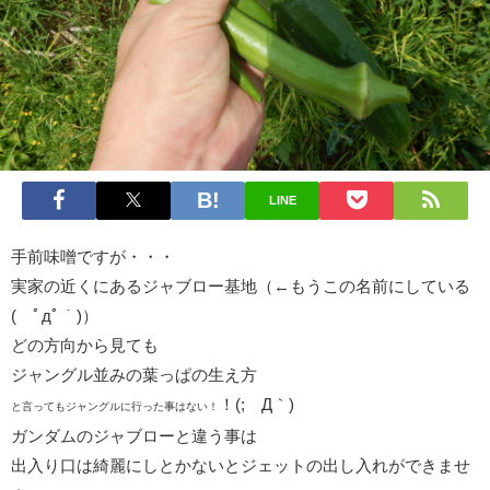
LINE
手前味噌ですが・・・
実家の近くにあるジャブロー基地（←もうこの名前にしている
(´ﾟдﾟ｀)）
どの方向から見ても
ジャングル並みの葉っぱの生え方
！(;´Д｀)
と言ってもジャングルに行った事はない！
ガンダムのジャブローと違う事は
出入り口は綺麗にしとかないとジェットの出し入れができませ