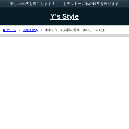
楽しい50代を過ごします！！ をモットーに私の日常を綴ります
Y's Style
ホーム
One's daily
実家で作った自慢の野菜 美味しいんだよ。