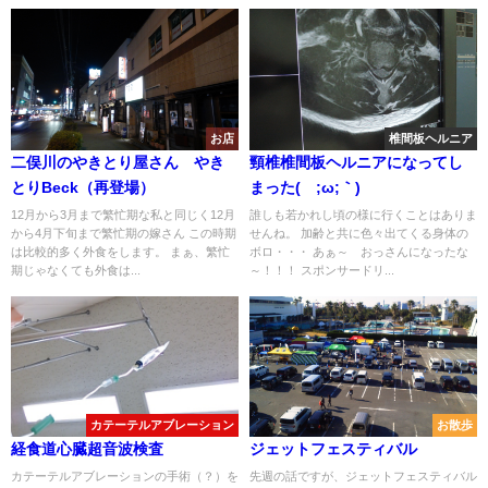
お店
椎間板ヘルニア
二俣川のやきとり屋さん やき
頸椎椎間板ヘルニアになってし
とりBeck（再登場）
まった(´;ω;｀)
12月から3月まで繁忙期な私と同じく12月
誰しも若かれし頃の様に行くことはありま
から4月下旬まで繁忙期の嫁さん この時期
せんね。 加齢と共に色々出てくる身体の
は比較的多く外食をします。 まぁ、繁忙
ボロ・・・ あぁ～ おっさんになったな
期じゃなくても外食は...
～！！！ スポンサードリ...
カテーテルアブレーション
お散歩
経食道心臓超音波検査
ジェットフェスティバル
カテーテルアブレーションの手術（？）を
先週の話ですが、ジェットフェスティバル