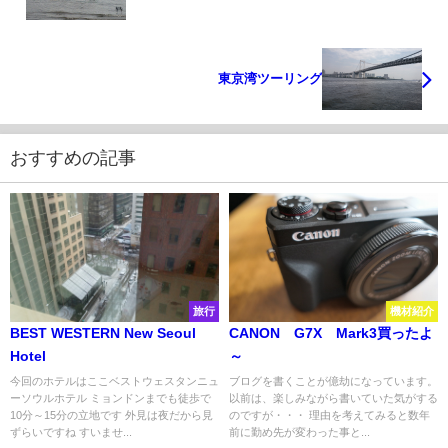
東京湾ツーリング
おすすめの記事
旅行
機材紹介
BEST WESTERN New Seoul
CANON G7X Mark3買ったよ
Hotel
～
今回のホテルはここベストウェスタンニュ
ブログを書くことが億劫になっています。
ーソウルホテル ミョンドンまでも徒歩で
以前は、楽しみながら書いていた気がする
10分～15分の立地です 外見は夜だから見
のですが・・・ 理由を考えてみると数年
ずらいですね すいませ...
前に勤め先が変わった事と...