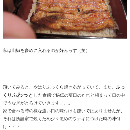
私は山椒を多めに入れるのが好みっす（笑）
頂いてみると、やはりふっくら焼きあがっていて、また、
ふっ
ふわっ
と
くり
した食感で秘伝の薄口のたれと相まって口の中
でうなぎがとろけていきます。。。
家で食べる時の様な濃い口の味付けも嫌いではありませんが、
それは所詮家で焼くため少々硬めのウナギにつけた時の味付
け・・・