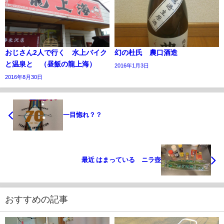
おじさん2人で行く 水上バイク
幻の杜氏 農口酒造
と温泉と （昼飯の龍上海）
2016年1月3日
2016年8月30日
一目惚れ？？
最近 はまっている ニラ壺
おすすめの記事