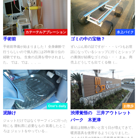
カテーテルアブレーション
水上バイク
手術前
ゴミの中の宝物？
手術前準備が始まりました！ 全身麻酔で
ずいぶん前の話ですが・・・ いつもお世
行うらしいので個人的には25年振り位の
話になっているショップに行くとショップ
経験ですね。 生食の点滴を増やされまし
の裏側が結構なゴミの山・・・ まぁ、商
た。 では、では、、、...
売上どうしても出てくる物（...
One's daily
お散歩
泥除け
渋滞覚悟の 三井アウトレット
パーク 木更津
ジェットだけではなくサーフィンに行った
時にも 運転席に必要なもの 装着したとこ
最近は朝晩が寒いと言う日が増えてきて、
ろは ジェットをやっている...
暖房器具を使用するようになりました。