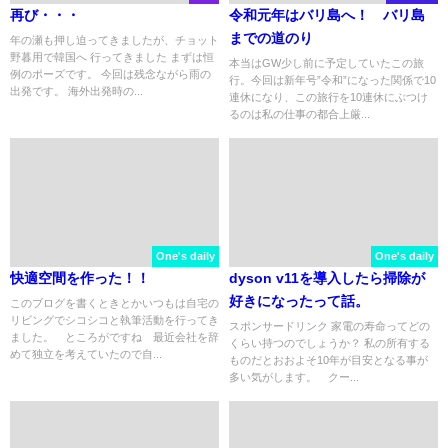
再び・・・
令和元年はバリ島へ！ バリ島
までの道のり
年の瀬も押し迫ってきましたが、チョット
野暮用で韓国へ 行ってきました まずは恒
本当はGW少し前に予定していたこの旅
例のポーズです。 今回は残念ながら雨の
行。今回は新年号”令和”になった関係で10
出発です。 海外出発時の...
連休になり、この旅行を10連休にぶつけ
るのは私の仕事の都合上厳...
One's daily
One's daily
快適空間を作った！！
dyson v11を導入したら掃除が
好きになったって話。
このブログを書くときとかいつもは自宅の
リビングでシコシコと執筆活動を行ってき
スポンサードリンク 家電の寿命ってどの
ました。 ところがですね 最近会社を辞
くらい持つのでしょうか？ 私の所有する
めて独立を考えていたので自...
ものだとおおよそ10年が目安となる事が
多い気がします。 クー...