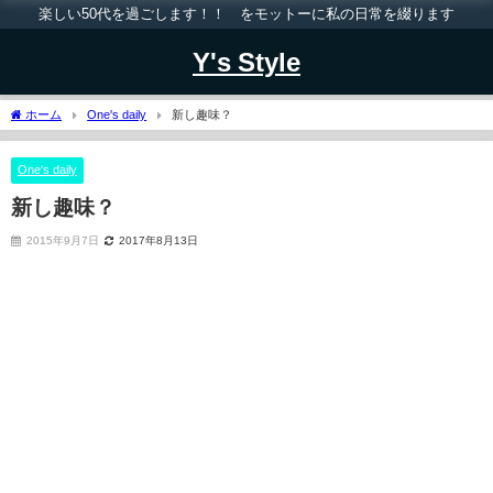
楽しい50代を過ごします！！ をモットーに私の日常を綴ります
Y's Style
ホーム
One's daily
新し趣味？
One's daily
新し趣味？
2015年9月7日
2017年8月13日