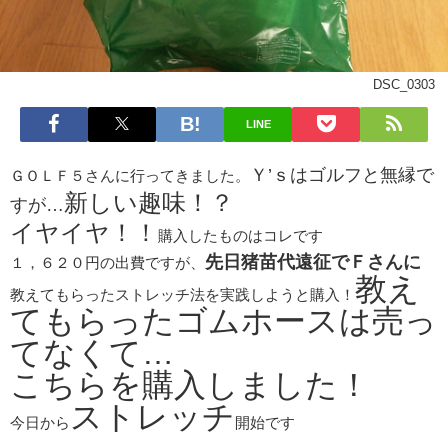
DSC_0303
LINE
Ｙ’ｓはゴルフと無縁で
ＧＯＬＦ５さんに行ってきました。
新しい趣味！？
すが…
イヤイヤ！！
購入したものはコレです
先日猪苗代遠征でＦさんに
１，６２０円の出費ですが、
教え
教えてもらったストレッチ法を実践しようと購入！
てもらったゴムホースは売っ
てなくて…
こちらを購入しました！
ストレッチ
今日から
開始です