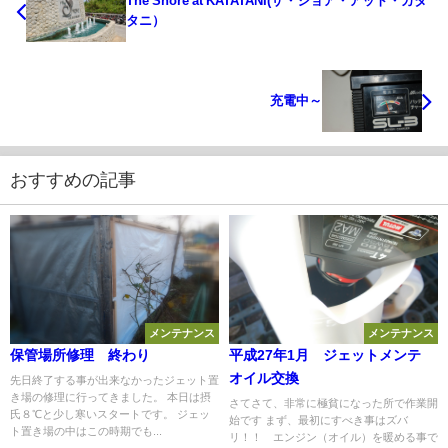
The Shore at KATATANI(ザ・ショア・アット・カタ
タニ）
充電中～
おすすめの記事
メンテナンス
メンテナンス
保管場所修理 終わり
平成27年1月 ジェットメンテ
オイル交換
先日終了する事が出来なかったジェット置
き場の修理に行ってきました。 本日は摂
さてさて、非常に極貧になった所で作業開
氏８℃と少し寒いスタートです。 ジェッ
始です まず、最初にすべき事はズバ
ト置き場の中はこの時期でも...
リ！！ エンジン（オイル）を暖める事で