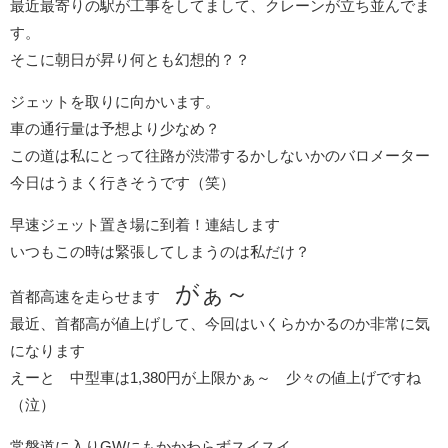
最近最寄りの駅が工事をしてまして、クレーンが立ち並んでま
す。
そこに朝日が昇り何とも幻想的？？
ジェットを取りに向かいます。
車の通行量は予想より少なめ？
この道は私にとって往路が渋滞するかしないかのバロメーター
今日はうまく行きそうです（笑）
早速ジェット置き場に到着！連結します
いつもこの時は緊張してしまうのは私だけ？
がぁ～
首都高速を走らせます
最近、首都高が値上げして、今回はいくらかかるのか非常に気
になります
えーと 中型車は1,380円が上限かぁ～ 少々の値上げですね
（泣）
常磐道に入りGWにもかかわらずスイスイ