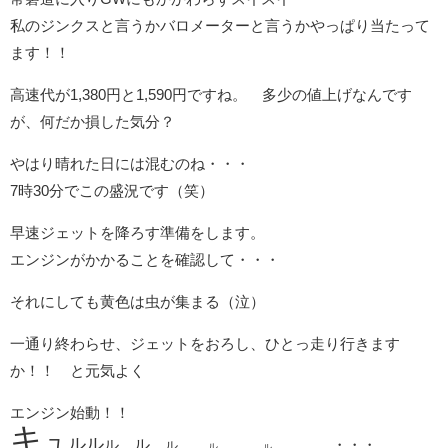
私のジンクスと言うかバロメーターと言うかやっぱり当たって
ます！！
高速代が1,380円と1,590円ですね。 多少の値上げなんです
が、何だか損した気分？
やはり晴れた日には混むのね・・・
7時30分でこの盛況です（笑）
早速ジェットを降ろす準備をします。
エンジンがかかることを確認して・・・
それにしても黄色は虫が集まる（泣）
一通り終わらせ、ジェットをおろし、ひとっ走り行きます
か！！ と元気よく
エンジン始動！！
キ
ュ
ルル
ル
ル
・・・
ル
ル
ル