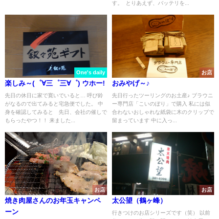
す。 とりあえず、バッテリを...
One's daily
お店
楽しみ～(゜∀三゜三∀゜) ウホー!
おみやげ～♪
先日の休日に家で寛いでいると… 呼び鈴
先日行ったツーリングのお土産♪ ブラウニ
がなるので出てみると宅急便でした。 中
ー専門店「こいのぼり」で購入 私には似
身を確認してみると 先日、会社の催しで
合わないおしゃれな紙袋に木のクリップで
もらったやつ！！ 来ました...
留まっています 中に入っ...
お店
お店
焼き肉屋さんのお年玉キャンペ
太公望（鶴ヶ峰）
ーン
行きつけのお店シリーズです（笑） 以前